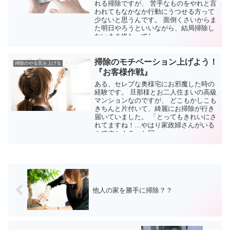
れる掃除ですが、 苦手なものをやれと言
われてもなかなか行動にうつせる方って
少ないと思うんです。 面倒くさいからま
た明日やろうといいながら、結局掃除し
ないまま終わってし...
掃除のモチベーション上げよう！
掃除のやる気を上げる
『お客様作戦』
ある、セレブな奥様宅にお邪魔した時の
経験です。 旦那様とお二人住まいの高級
マンションなのですが、 どこもかしこも
きちんと片付いて、綺麗にお掃除が行き
届いていました。 「とってもきれいにさ
れてますね！…やはり家政婦さんがいる
んですか！？」と冗...
他人の家を勝手に掃除？？