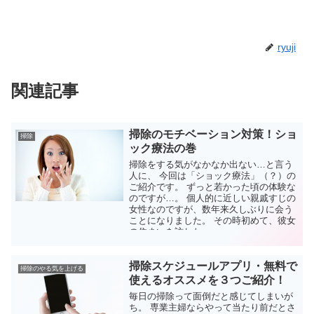
ryuji
関連記事
掃除のモチベーション対策！ショ
掃除
ック療法の巻
掃除をする気がなかなか出ない…と言う
人に、 今回は「ショック療法」（？）の
ご紹介です。 ずっと若かった頃の体験な
のですが…。 個人的に近しい親戚すじの
女性なのですが、数年来久しぶりに会う
ことになりました。 その時初めて、彼女
の住まいを訪ねた...
掃除スケジュールアプリ・無料で
掃除のやる気を上げる
使えるオススメを３つご紹介！
毎日の掃除って面倒だと感じてしまいが
ち。 専業主婦ならやって当たり前だとさ