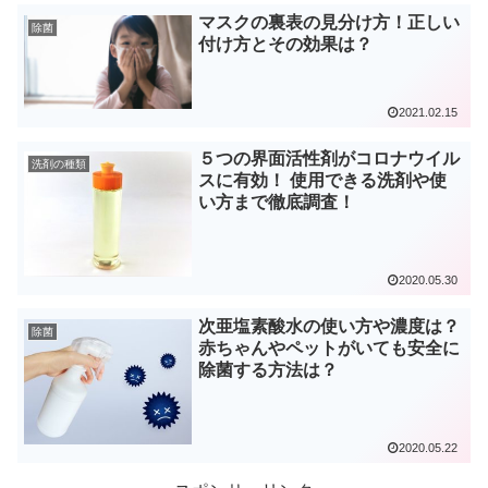
マスクの裏表の見分け方！正しい
除菌
付け方とその効果は？
2021.02.15
５つの界面活性剤がコロナウイル
洗剤の種類
スに有効！ 使用できる洗剤や使
い方まで徹底調査！
2020.05.30
次亜塩素酸水の使い方や濃度は？
除菌
赤ちゃんやペットがいても安全に
除菌する方法は？
2020.05.22