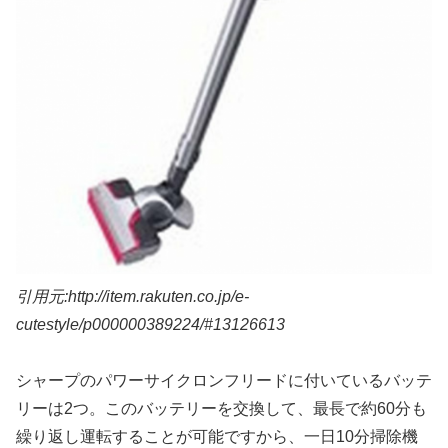
引用元:http://item.rakuten.co.jp/e-
cutestyle/p000000389224/#13126613
シャープのパワーサイクロンフリードに付いているバッテ
リーは2つ。このバッテリーを交換して、最長で約60分も
繰り返し運転することが可能ですから、一日10分掃除機