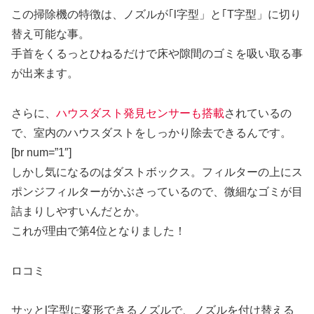
この掃除機の特徴は、
ノズルが｢l字型」と｢T字型」に切り
替え可能
な事。
手首をくるっとひねるだけで床や隙間のゴミを吸い取る事
が出来ます。
さらに、
ハウスダスト発見センサーも搭載
されているの
で、室内のハウスダストをしっかり除去できるんです。
[br num=”1″]
しかし気になるのはダストボックス。フィルターの上にス
ポンジフィルターがかぶさっているので、微細なゴミが目
詰まりしやすいんだとか。
これが理由で第4位となりました！
ロコミ
サッとl字型に変形できるノズルで、ノズルを付け替える