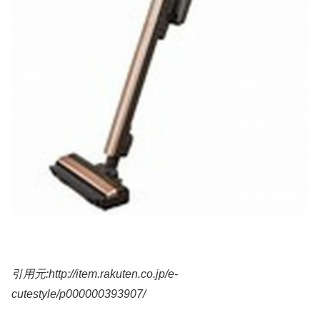
引用元:http://item.rakuten.co.jp/e-
cutestyle/p000000393907/