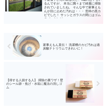
るんですが、 本当に隅々まで綺麗に掃除
されていましたね。 そんな中で家事えも
んが目に止めた汚れは・・・ 窓枠の黒カ
ビでした！ サッシとガラスの間にはゴム
のパッキンが...
家事えもん直伝！ 洗濯槽のカビ汚れは過
炭酸ナトリウムできれいに！
【得する人損する人】 掃除の裏ワザ！壁
のシール跡・焦げ・水垢に魔法の消しゴ
ム