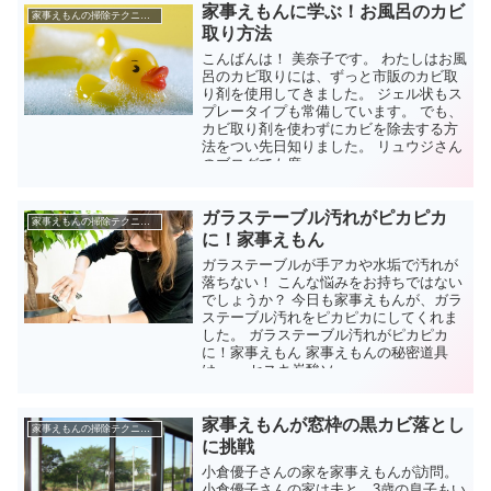
家事えもんに学ぶ！お風呂のカビ
家事えもんの掃除テクニック
取り方法
こんばんは！ 美奈子です。 わたしはお風
呂のカビ取りには、ずっと市販のカビ取
り剤を使用してきました。 ジェル状もス
プレータイプも常備しています。 でも、
カビ取り剤を使わずにカビを除去する方
法をつい先日知りました。 リュウジさん
のブログでも度...
ガラステーブル汚れがピカピカ
家事えもんの掃除テクニック
に！家事えもん
ガラステーブルが手アカや水垢で汚れが
落ちない！ こんな悩みをお持ちではない
でしょうか？ 今日も家事えもんが、ガラ
ステーブル汚れをピカピカにしてくれま
した。 ガラステーブル汚れがピカピカ
に！家事えもん 家事えもんの秘密道具
は・・ セスキ炭酸ソ...
家事えもんが窓枠の黒カビ落とし
家事えもんの掃除テクニック
に挑戦
小倉優子さんの家を家事えもんが訪問。
小倉優子さんの家は夫と、3歳の息子もい