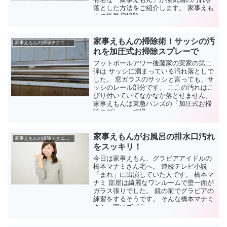
落とした方法をご紹介します。 家事えも
んの換気扇掃除...
家事えもんの掃除術！サッシの汚
家事えもんの掃除テクニック
れを加圧式お掃除スプレーで
フットボールアワー後藤家の実家の第二
弾は サッシに溜まっている汚れ落としで
した。 窓ガラスのサッシと言っても、サ
ッシのレール部分です。 ここの汚れはこ
びり付いていてなかなか落とせません。
家事えもんは東急ハンズの「加圧式お掃
除スプレー」で掃...
家事えもんがお風呂の排水口汚れ
家事えもんの掃除テクニック
をスッキリ！
今日は家事えもん、グラビアアイドルの
橋本マナミさん宅へ。 連続テレビ小説
「まれ」に出演していた人です。 橋本マ
ナミ 部屋は綺麗なワンルームで壁一面が
ガラス張りでした。 鏡の前でグラビアの
練習をするそうです。 そんな橋本マナミ
さん、実はズボラ...