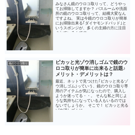
みなさん鏡のウロコ取りって、どうやっ
てお掃除してますか？ バスルームや洗面
所の鏡のウロコ取りって、結構大変なん
ですよね。 実は今鏡のウロコ取りが簡単
にお掃除出来る｢ダイヤモンドパッド｣と
いうスポンジが、多くの主婦の方に注目
されているんです。...
ピカッと光ゾウ消しゴムで鏡のウ
鏡のウロコ取り
ロコ取りが簡単に出来ると話題♪
メリット・デメリットは？
最近、ネットで見つけた｢ピカッと光るゾ
ウ消しゴム｣っていう、鏡のウロコ取り専
用のアイテムが気になったので、購入し
ようか迷ってる・・。 そんな私と同じよ
うな気持ちになっている人もいるのでは
ないでしょうか。 そこで！ ピカッと光る
ゾウ消しゴムに...