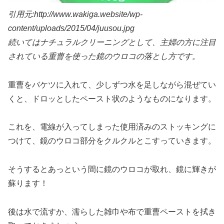
引用元:http://www.wakiga.website/wp-
content/uploads/2015/04/juusou.jpg
続いてはナチュラルクリーニングとして、主婦の方に注目
されている重曹を使った鏡のウロコの落とし方です。
重曹をバケツに入れて、少しずつ水を足しながら混ぜてい
くと、ドロッとしたペースト状のようなものになります。
これを、
電線が入ってしまった使用済みのストッキングに
つけて、鏡のウロコ部分をクルクルとこすっていきます。
そうするとあっという間に鏡のウロコが取れ、鏡に輝きが
蘇ります！
後は水で流すか、濡らした雑巾や布で重曹ペーストを拭き