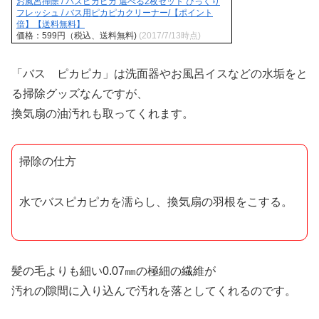
お風呂掃除 / バスピカピカ 選べる2枚セット びっくり
フレッシュ / バス用ピカピカクリーナー/【ポイント
倍】【送料無料】
価格：599円（税込、送料無料)
(2017/7/13時点)
「バス ピカピカ」は洗面器やお風呂イスなどの水垢をと
る掃除グッズなんですが、
換気扇の油汚れも取ってくれます。
掃除の仕方
水でバスピカピカを濡らし、換気扇の羽根をこする。
髪の毛よりも細い0.07㎜の極細の繊維が
汚れの隙間に入り込んで汚れを落としてくれるのです。