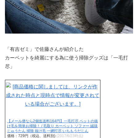
「有吉ゼミ」で佐藤さんが紹介した
カーペットを綺麗にする為に使う掃除グッズは
「一毛打
尽」
【メール便なら2個迄送料164円】一毛打尽 ペットの抜
け毛を簡単お掃除！ / 毛取り カーペット ソファー 絨毯
じゅうたん 掃除 抜け毛 一網打尽 いちもうだじん
価格：729円（税込、送料別)
(2017/6/23時点)