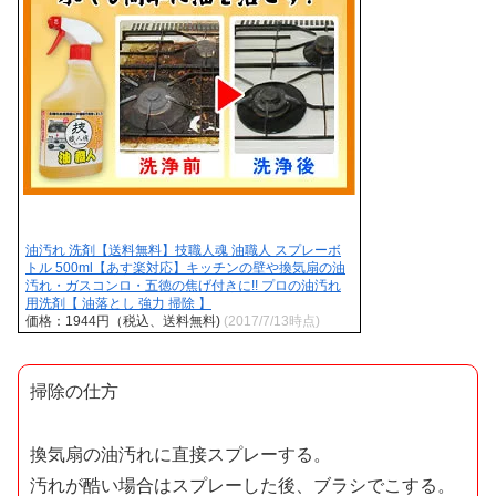
油汚れ 洗剤【送料無料】技職人魂 油職人 スプレーボ
トル 500ml【あす楽対応】キッチンの壁や換気扇の油
汚れ・ガスコンロ・五徳の焦げ付きに!! プロの油汚れ
用洗剤【 油落とし 強力 掃除 】
価格：1944円（税込、送料無料)
(2017/7/13時点)
掃除の仕方
換気扇の油汚れに直接スプレーする。
汚れが酷い場合はスプレーした後、ブラシでこする。