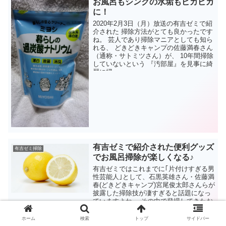
お風呂もシンクの水垢もピカピカ
に！
2020年2月3日（月）放送の有吉ゼミで紹
介された 掃除方法がとても良かったです
ね。 芸人であり掃除マニアとしても知ら
れる、 どきどきキャンプの佐藤満春さん
（通称・サトミツさん）が、 10年間掃除
していないという 『汚部屋』を見事に綺
麗に掃...
有吉ゼミで紹介された便利グッズ
有吉ゼミ掃除
でお風呂掃除が楽しくなる♪
有吉ゼミではこれまでに｢片付けすぎる男
性芸能人｣として、石黒英雄さん・佐藤満
春(どきどきキャンプ)宮尾俊太郎さんらが
披露した掃除技が凄すぎると話題になっ
ていますよね。 その中で登場してきたお
掃除グッズで、自分の家の掃除もしてみ
たい！と、主婦...
ホーム
検索
トップ
サイドバー