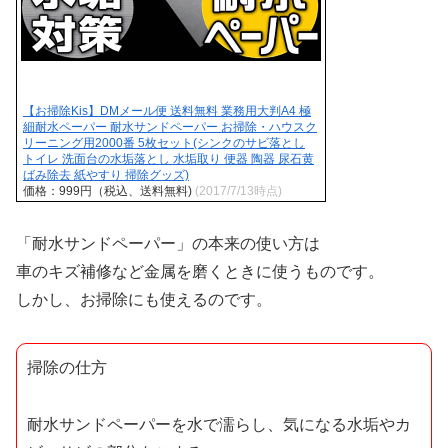
【お掃除Kis】DMメール便 送料無料 業務用大判A4 極
細耐水ペーパー 耐水サンドペーパー お掃除・ハウスク
リーニング用2000番 5枚セット(シンクのサビ落とし
トイレ 洗面台の水垢落とし 水垢取り 便器 陶器 尿石黄
ばみ除去 紙やすり 掃除グッズ)
価格：999円（税込、送料無料)
(2017/7/13時点)
「耐水サンドペーパー」の本来の使い方は
車のキズ補修など金属を磨くときに使うものです。
しかし、お掃除にも使えるのです。
掃除の仕方
耐水サンドペーパーを水で濡らし、気になる水垢やカ