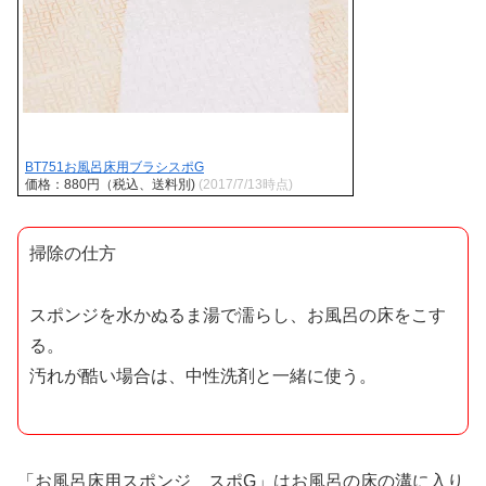
BT751お風呂床用ブラシスポG
価格：880円（税込、送料別)
(2017/7/13時点)
掃除の仕方
スポンジを水かぬるま湯で濡らし、お風呂の床をこす
る。
汚れが酷い場合は、中性洗剤と一緒に使う。
「お風呂床用スポンジ スポG」はお風呂の床の溝に入り