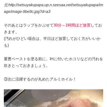
元:http://setsuyakupapa.up.n.seesaa.net/setsuyakupapa/im
age/image-9be9c.jpg?d=a3
そのあとはラップをかぶせて
30分～1時間ほど放置
してお
きます。
(汚れがひどい場合は、半日ほど放置しておく方がいいか
も)
重曹ペーストを塗る前に、IHに付いたホコリなどの汚れを
吹きとっておきましょう。
③次に活躍するのが
丸めたアルミホイル
！