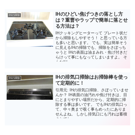
IHのひどい焦げつきの落とし方
IHの掃除
は？重曹やラップで簡単に落とせ
る方法は？
IHクッキングヒーターって プレート状だ
から掃除もしやすそう！ と思っている方
も多いと思います。 でも、実は簡単そう
に見えるIHの掃除でも、掃除をさぼっち
ゃうと IHの表面は油まみれ・焦げ付きだ
らけって事にもなってしまいますよ。 そ
んなIH...
IHの排気口掃除はお掃除棒を使っ
IHの掃除
て定期的に！
引用元: IHの排気口掃除、さぼっていませ
んか？ IH表面の油汚れや焦げ付きは、目
にとまりやすい場所だから、定期的に掃
除する事は多いです。 でもIHの排気口っ
て、中々奥まで覗く事もめったにありま
せんよね。 しかし排気口にも汚れは蓄積
されてし...