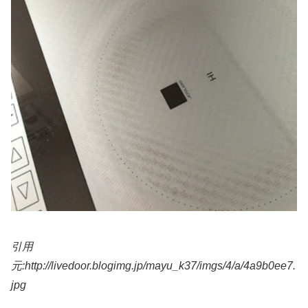
引用
元:http://livedoor.blogimg.jp/mayu_k37/imgs/4/a/4a9b0ee7.
jpg