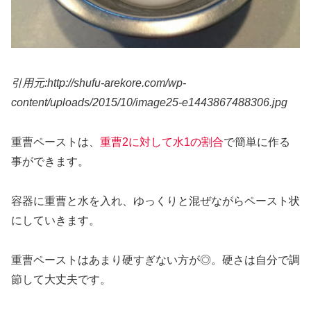
引用元:http://shufu-arekore.com/wp-
content/uploads/2015/10/image25-e1443867488306.jpg
重曹ペーストは、
重曹2に対して水1の割合
で簡単に作る
事ができます。
容器に重曹と水を入れ、ゆっくりと混ぜながらペースト状
にしていきます。
重曹ペーストはあまり硬すぎない方が◎。硬さは自分で調
節して大丈夫です。