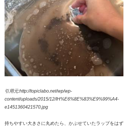
引用元:http://topiclabo.net/wp/wp-
content/uploads/2015/12/IH%E6%8E%83%E9%99%A4-
e1451360421570.jpg
持ちやすい大きさに丸めたら、かぶせていたラップをはず