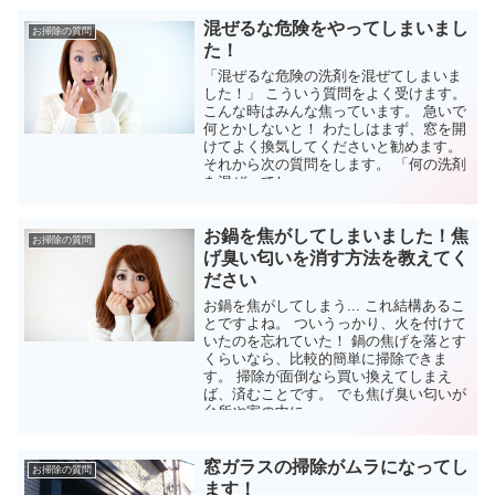
混ぜるな危険をやってしまいまし
お掃除の質問
た！
「混ぜるな危険の洗剤を混ぜてしまいま
した！」 こういう質問をよく受けます。
こんな時はみんな焦っています。 急いで
何とかしないと！ わたしはまず、窓を開
けてよく換気してくださいと勧めます。
それから次の質問をします。 「何の洗剤
を混ぜってし...
お鍋を焦がしてしまいました！焦
お掃除の質問
げ臭い匂いを消す方法を教えてく
ださい
お鍋を焦がしてしまう... これ結構あるこ
とですよね。 ついうっかり、火を付けて
いたのを忘れていた！ 鍋の焦げを落とす
くらいなら、比較的簡単に掃除できま
す。 掃除が面倒なら買い換えてしまえ
ば、済むことです。 でも焦げ臭い匂いが
台所や家の中に...
窓ガラスの掃除がムラになってし
お掃除の質問
ます！