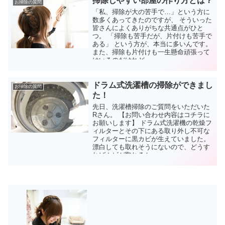
掃除しやすい部屋の作り方とは？
お掃除の質問
「私、掃除が大の苦手で…」という方に
数多くあってきたのですが、 そういった
皆さんによくありがちな共通点がひと
つ。 「掃除も苦手だが、片付けも苦手で
ある」 という方が、本当に多いんです。
また、掃除も片付けも一生懸命頑張って
はいるのだけれど、...
ドラム式洗濯槽の掃除ができまし
お掃除の質問
た！
先日、洗濯槽掃除のご質問をいただいた
Rさん。 【お問い合わせ内容はコチラに
お願いします】 ドラム式洗濯機の乾燥フ
ィルターとその下にある取り外し不可な
フィルターに黒カビが生えていました。
漂白しても取れそうにないので、どうす
ればカビが取れるか...