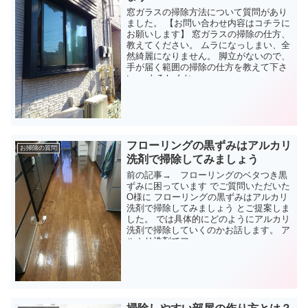
窓ガラスの掃除方法について質問があり
ました。 【お問い合わせ内容はコチラに
お願いします】 窓ガラスの掃除の仕方、
教えてください。 ムラになっしまい、全
然綺麗になりません。 脚立がないので、
手が届く範囲の掃除の仕方を教えて下さ
い。 よろしくお...
フローリングの黒ずみはアルカリ
お掃除の質問
洗剤で掃除してみましょう
前の記事→ フローリングのベタつき黒
ずみに困っています でご質問いただいた
O様に フローリングの黒ずみはアルカリ
洗剤で掃除してみましょう とご提案しま
した。 では具体的にどのようにアルカリ
洗剤で掃除していくのかお話します。 ア
ルカリ洗剤でフ...