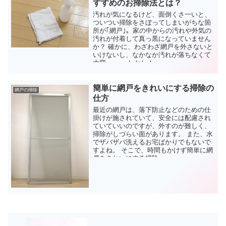
すすめのお掃除法とは？
汚れが気になるけど、面倒くさ一いと、
ついつい掃除をさぼってしまいがちな箇
所が｢網戸｣。家の中からの汚れや外気の
汚れが付着して真っ黒になっていません
か？ 確かに、わざわざ網戸を外さないと
いけないし、なかなか汚れが落ちなくて
大変・・。 しかし！...
簡単に網戸をきれいにする掃除の
網戸の掃除
仕方
最近の網戸は、落下防止などのための仕
掛けが施されていて、安全には配慮され
ていていいのですが、外すのが難しく、
掃除がしづらい面があります。 また、水
でザバザバ洗えるお宅ばかりでもないで
すよね。 そこで、時間もかけず簡単に網
戸をきれいにする掃除...