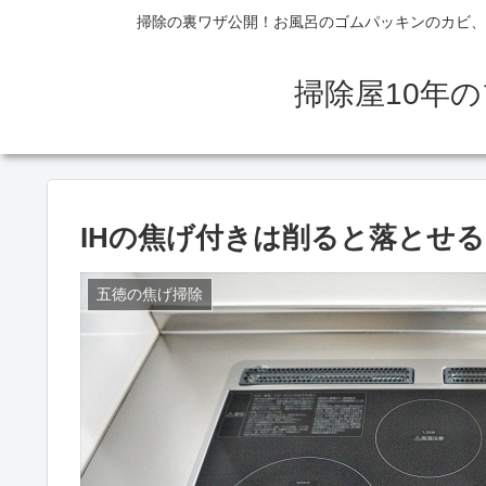
掃除の裏ワザ公開！お風呂のゴムパッキンのカビ、
掃除屋10年
IHの焦げ付きは削ると落とせ
五徳の焦げ掃除