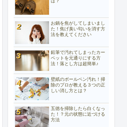
は？
お鍋を焦がしてしまいまし
た！焦げ臭い匂いを消す方
法を教えてください
鉛筆で汚れてしまったカー
ペットを元通りにする方
法！落とし方は超簡単♪
壁紙のボールペン汚れ！掃
除のプロが教える３つの正
しい消し方とは？
五徳を掃除したら白くなっ
た！？元の状態に近づける
方法