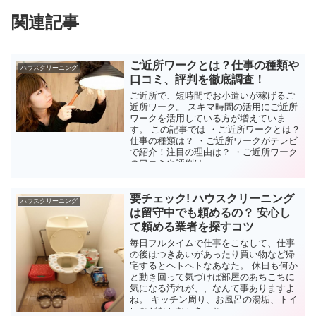
関連記事
ご近所ワークとは？仕事の種類や
ハウスクリーニング
口コミ、評判を徹底調査！
ご近所で、短時間でお小遣いが稼げるご
近所ワーク。 スキマ時間の活用にご近所
ワークを活用している方が増えていま
す。 この記事では ・ご近所ワークとは？
仕事の種類は？ ・ご近所ワークがテレビ
で紹介！注目の理由は？ ・ご近所ワーク
の口コミや評判は...
要チェック! ハウスクリーニング
ハウスクリーニング
は留守中でも頼めるの？ 安心し
て頼める業者を探すコツ
毎日フルタイムで仕事をこなして、仕事
の後はつきあいがあったり買い物など帰
宅するとヘトヘトなあなた。 休日も何か
と動き回って気づけば部屋のあちこちに
気になる汚れが、、なんて事ありますよ
ね。 キッチン周り、お風呂の湯垢、トイ
レなどなかなかきっち...