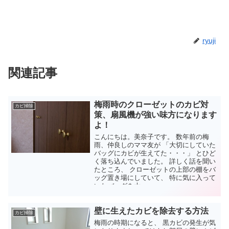
ryuji
関連記事
梅雨時のクローゼットのカビ対
カビ掃除
策、扇風機が強い味方になります
よ！
こんにちは。美奈子です。 数年前の梅
雨、仲良しのママ友が 「大切にしていた
バッグにカビが生えてた・・・」 とひど
く落ち込んでいました。 詳しく話を聞い
たところ、 クローゼットの上部の棚をバ
ッグ置き場にしていて、 特に気に入って
いたバッグを大...
壁に生えたカビを除去する方法
カビ掃除
梅雨の時期になると、 黒カビの発生が気