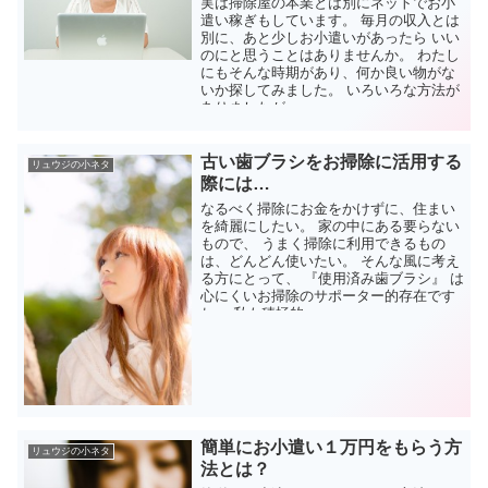
実は掃除屋の本業とは別にネットでお小
遣い稼ぎもしています。 毎月の収入とは
別に、あと少しお小遣いがあったら いい
のにと思うことはありませんか。 わたし
にもそんな時期があり、何か良い物がな
いか探してみました。 いろいろな方法が
ありましたが、 ...
古い歯ブラシをお掃除に活用する
リュウジの小ネタ
際には…
なるべく掃除にお金をかけずに、住まい
を綺麗にしたい。 家の中にある要らない
もので、 うまく掃除に利用できるもの
は、どんどん使いたい。 そんな風に考え
る方にとって、 『使用済み歯ブラシ』 は
心にくいお掃除のサポーター的存在です
ね。 私も積極的...
簡単にお小遣い１万円をもらう方
リュウジの小ネタ
法とは？