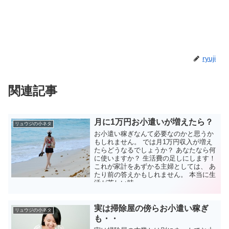
ryuji
関連記事
月に1万円お小遣いが増えたら？
リュウジの小ネタ
お小遣い稼ぎなんて必要なのかと思うか
もしれません。 では月1万円収入が増え
たらどうなるでしょうか？ あなたなら何
に使いますか？ 生活費の足しにします！
これが家計をあずかる主婦としては、 あ
たり前の答えかもしれません。 本当に生
活が苦しい時...
実は掃除屋の傍らお小遣い稼ぎ
リュウジの小ネタ
も・・