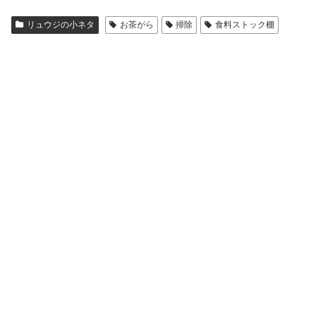
リュウジの小ネタ
お茶がら
掃除
食料ストック棚