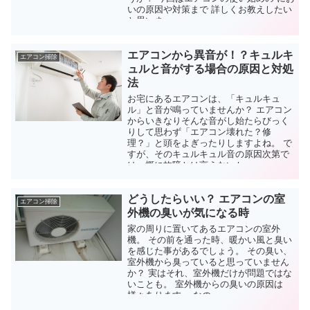
いの原因や対策まで 詳しくお教えしたい
と思いま...
エアコンから異音が！？キュルキ
エアコン掃除
ュルと音がする場合の原因と対処
法
お宅にあるエアコンは、「キュルキュ
ル」と音が鳴っていませんか？ エアコン
からいきなりそんな音がし始たらびっく
りして思わず「エアコン壊れた？修
理？」と頭をよぎったりしますよね。 で
すが、そのキュルキュル音の原因次第で
は一概に故障とは言えないか...
どうしたらいい？ エアコンの室
エアコン掃除
外機の臭いが気になる時
家の周りに置いてあるエアコンの室外
機。 その前を通った時、暖かい風と臭い
を感じた事があるでしょう。 その臭い、
室外機から臭っていると思っていません
か？ 実はそれ、室外機だけが問題ではな
いことも。 室外機からの臭いの原因は
様々あります。 なの...