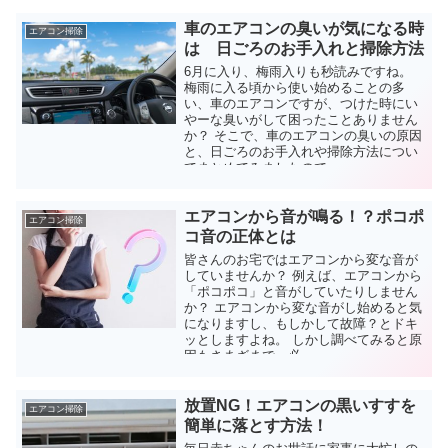
車のエアコンの臭いが気になる時
エアコン掃除
は 日ごろのお手入れと掃除方法
6月に入り、梅雨入りも秒読みですね。
梅雨に入る頃から使い始めることの多
い、車のエアコンですが、つけた時にい
やーな臭いがして困ったことありません
か？ そこで、車のエアコンの臭いの原因
と、日ごろのお手入れや掃除方法につい
てまとめてみましたので...
エアコンから音が鳴る！？ポコポ
エアコン掃除
コ音の正体とは
皆さんのお宅ではエアコンから変な音が
していませんか？ 例えば、エアコンから
「ポコポコ」と音がしていたりしません
か？ エアコンから変な音がし始めると気
になりますし、もしかして故障？とドキ
ッとしますよね。 しかし調べてみると原
因もさまざまで、必...
放置NG！エアコンの黒いすすを
エアコン掃除
簡単に落とす方法！