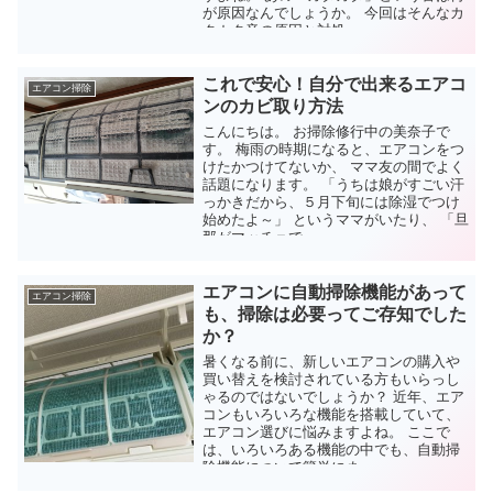
が原因なんでしょうか。 今回はそんなカ
タカタ音の原因と対処...
これで安心！自分で出来るエアコ
エアコン掃除
ンのカビ取り方法
こんにちは。 お掃除修行中の美奈子で
す。 梅雨の時期になると、エアコンをつ
けたかつけてないか、 ママ友の間でよく
話題になります。 「うちは娘がすごい汗
っかきだから、５月下旬には除湿でつけ
始めたよ～」 というママがいたり、 「旦
那がマッチョで...
エアコンに自動掃除機能があって
エアコン掃除
も、掃除は必要ってご存知でした
か？
暑くなる前に、新しいエアコンの購入や
買い替えを検討されている方もいらっし
ゃるのではないでしょうか？ 近年、エア
コンもいろいろな機能を搭載していて、
エアコン選びに悩みますよね。 ここで
は、いろいろある機能の中でも、自動掃
除機能について簡単にま...