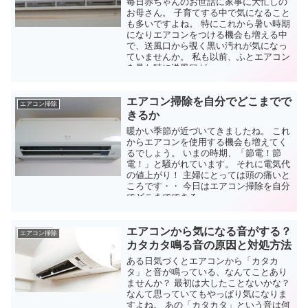
毎日赤ちゃんのお世話に家事に大忙しの
お母さん。 子育てする中で気になること
も多いですよね。 特にこれから暑い時期
になりエアコンをつける機会も増える中
で、送風口から覗く黒い汚れが気になっ
ていませんか。 私も以前、ふとエアコン
を見た時に送風口が...
エアコン掃除を自分でどこまでで
エアコン掃除
きるか
暖かい季節が近づいてきましたね。 これ
からエアコンを使用する機会も増えてく
るでしょう。 いまの時期、「節電！節
電！」と騒がれています。 それに電気代
の値上がり！ 主婦にとっては頭の痛いと
ころです・・ 今日はエアコン掃除を自分
でどこまでできる...
エアコンから気になる音がする？
エアコン掃除
カタカタ鳴る音の原因と対処方法
ある日気づくとエアコンから「カタカ
タ」と音が鳴っている、なんてことあり
ませんか？ 最初は大したことないかな？
なんて思っていてもやっぱり気になりま
すよね。 あの「カタカタ」という音は何