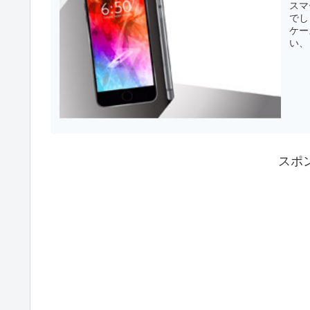
スマ
でし
ケー
い、
スポ