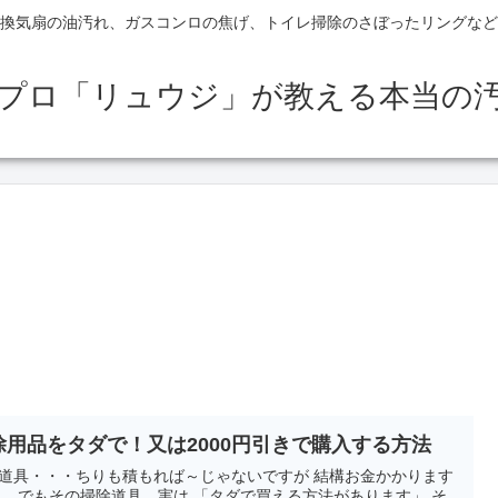
換気扇の油汚れ、ガスコンロの焦げ、トイレ掃除のさぼったリングなど
のプロ「リュウジ」が教える本当の
除用品をタダで！又は2000円引きで購入する方法
道具・・・ちりも積もれば～じゃないですが 結構お金かかります
。 でもその掃除道具、実は 「タダで買える方法があります」 そ