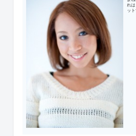
れは
ット