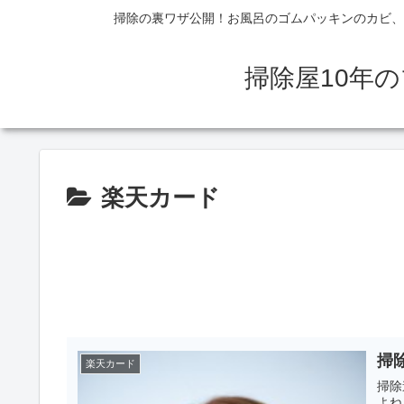
掃除の裏ワザ公開！お風呂のゴムパッキンのカビ、
掃除屋10年
楽天カード
掃
楽天カード
掃除
よね