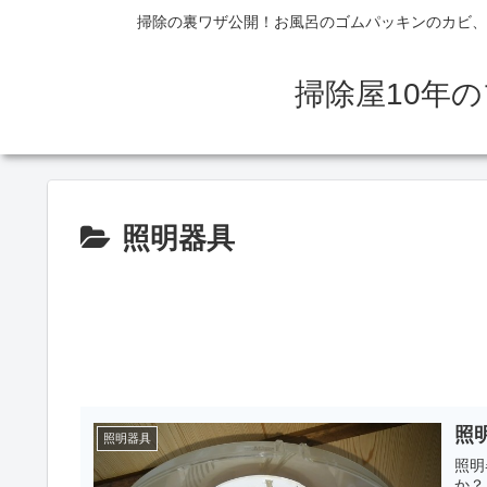
掃除の裏ワザ公開！お風呂のゴムパッキンのカビ、
掃除屋10年
照明器具
照
照明器具
照明
か？