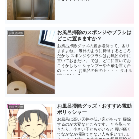
見るとかなりひどい...
お風呂掃除のスポンジやブラシは
お風呂掃除
どこに置きますか？
お風呂掃除グッズの置き場所って、困り
ますよね。 毎日のように掃除するところ
だから スポンジやブラシはお風呂の中に
置いておきたい。 では、どこに置いてお
こうかしら～ シャンプーや石鹸を置く台
の上・・・ お風呂の床の上・・・ タオル
掛けにかける...
お風呂掃除グッズ・おすすめ電動
お風呂掃除
ポリッシャー
お風呂は高い天井や低い床があって 掃除
するのが大変なところです。 年を取って
きたり、小さい子どもがいると 腰が痛く
てなかなか掃除できない人も多いでしょ