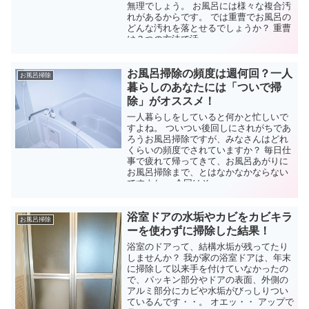
無理でしょう。 お風呂には様々な複合汚
れがあるからです。 では重曹でお風呂の
どんな汚れを落とせるでしょうか？ 重曹
は３つの方法で活...
お風呂掃除の頻度は週何回？一人
お風呂掃除
暮らしのあなたには「ついで掃
除」がオススメ！
一人暮らしをしていると何かと忙しいで
すよね。 ついつい後回しにされがちであ
ろうお風呂掃除ですが、みなさんはどれ
くらいの頻度でされていますか？ 毎日仕
事で疲れて帰ってきて、お風呂あがりに
お風呂掃除まで、とはなかなかならない
ですよね。 今回はそ...
浴室ドアの水垢やカビをカビキラ
お風呂掃除
ーを使わずに掃除した結果！
浴室のドアって、結構水垢が残ってたり
しませんか？ 我が家の浴室ドアは、年末
に掃除して以来手を付けていなかったの
で、パッキン部分やドアの表面、外側の
アルミ部分にカビや水垢がびっしりつい
ているんです・・。 オエッ・・ アップで