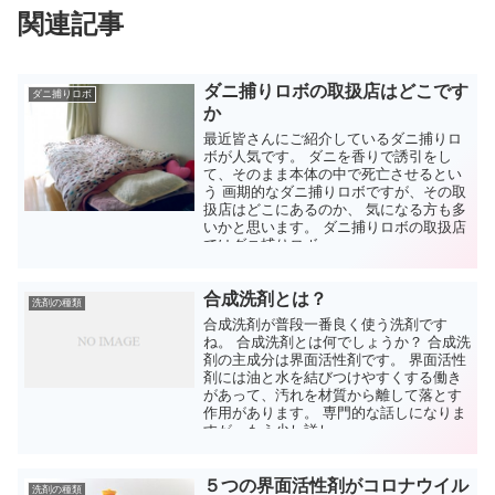
関連記事
ダニ捕りロボの取扱店はどこです
ダニ捕りロボ
か
最近皆さんにご紹介しているダニ捕りロ
ボが人気です。 ダニを香りで誘引をし
て、そのまま本体の中で死亡させるとい
う 画期的なダニ捕りロボですが、その取
扱店はどこにあるのか、 気になる方も多
いかと思います。 ダニ捕りロボの取扱店
ではダニ捕りロボ...
合成洗剤とは？
洗剤の種類
合成洗剤が普段一番良く使う洗剤です
ね。 合成洗剤とは何でしょうか？ 合成洗
剤の主成分は界面活性剤です。 界面活性
剤には油と水を結びつけやすくする働き
があって、汚れを材質から離して落とす
作用があります。 専門的な話しになりま
すが、もう少し詳し...
５つの界面活性剤がコロナウイル
洗剤の種類