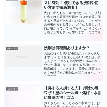
スに有効！ 使用できる洗剤や使
い方まで徹底調査！
先日、私たちが日常的に使っている 洗剤
に含まれる界面活性剤が コロナ対策に使
えると発表がありましたよね。 ですがそ
の発表内容を見ると、 どうにも難しい名
前が書かれていて イマイチわかりにくい
と感じる方も多いと思います。 そこで今
回は今注目さ...
洗剤は何種類ありますか？
洗剤の種類
お店に行くと洗剤の種類がたくさんあり
ますね～ どれを使ったらいいのか迷いま
せんか？ これから掃除屋歴１０年のリュ
ウジが 家庭ですぐに使える 洗剤について
徹底解説していきます。 洗剤の種類は大
きく分けて次の種類に分類されます。 ・
合成洗剤 ・...
【得する人損する人】 掃除の裏
洗剤の種類
ワザ！壁のシール跡・焦げ・水垢
に魔法の消しゴム
お子さんのいらっしゃるご家庭では、お
子さんが壁にぺたぺたシールを貼ってし