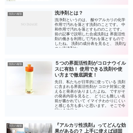
洗浄剤とは？
洗剤の種類
洗浄剤というのは、 酸やアルカリの化学
作用で汚れを落とす洗剤のことです。 中
和作用で汚れを落とすもののことです。
前の記事で説明した合成洗剤は 界面活性
剤の働きを利用して汚れを落とすもので
したね。 洗剤の成分表を見ると、 洗剤な
のか洗浄剤な...
５つの界面活性剤がコロナウイル
洗剤の種類
スに有効！ 使用できる洗剤や使
い方まで徹底調査！
先日、私たちが日常的に使っている 洗剤
に含まれる界面活性剤が コロナ対策に使
えると発表がありましたよね。 ですがそ
の発表内容を見ると、 どうにも難しい名
前が書かれていて イマイチわかりにくい
と感じる方も多いと思います。 そこで今
回は今注目さ...
『アルカリ性洗剤』ってどんな効
洗剤の種類
果があるの？ 上手に使えば頑固