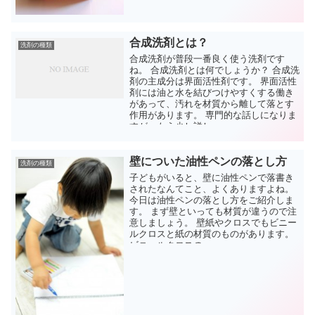
合成洗剤とは？
洗剤の種類
合成洗剤が普段一番良く使う洗剤です
ね。 合成洗剤とは何でしょうか？ 合成洗
剤の主成分は界面活性剤です。 界面活性
剤には油と水を結びつけやすくする働き
があって、汚れを材質から離して落とす
作用があります。 専門的な話しになりま
すが、もう少し詳し...
壁についた油性ペンの落とし方
洗剤の種類
子どもがいると、壁に油性ペンで落書き
されたなんてこと、よくありますよね。
今日は油性ペンの落とし方をご紹介しま
す。 まず壁といっても材質が違うので注
意しましょう。 壁紙やクロスでもビニー
ルクロスと紙の材質のものがあります。
ビニールクロスの...