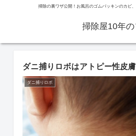
掃除の裏ワザ公開！お風呂のゴムパッキンのカビ、
掃除屋10年
ダニ捕りロボはアトピー性皮膚
ダニ捕りロボ