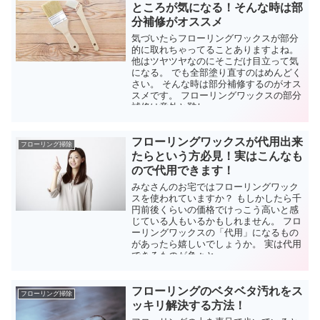
ところが気になる！そんな時は部
分補修がオススメ
気づいたらフローリングワックスが部分
的に取れちゃってることありますよね。
他はツヤツヤなのにそこだけ目立って気
になる。 でも全部塗り直すのはめんどく
さい。 そんな時は部分補修するのがオス
スメです。 フローリングワックスの部分
補修は意外と難し...
フローリングワックスが代用出来
フローリング掃除
たらという方必見！実はこんなも
ので代用できます！
みなさんのお宅ではフローリングワック
スを使われていますか？ もしかしたら千
円前後くらいの価格でけっこう高いと感
じている人もいるかもしれません。 フロ
ーリングワックスの「代用」になるもの
があったら嬉しいでしょうか。 実は代用
できるものが色々と...
フローリングのベタベタ汚れをス
フローリング掃除
ッキリ解決する方法！