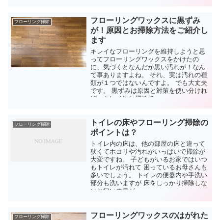
フローリングワックスに黒ずみ
フローリング掃除
が！原因とお掃除方法をご紹介し
ます
キレイなフローリングを維持しようと思
ってフローリングワックスをかけたの
に、気づくとなんだか黒い汚れが！なん
て事ありますよね。 それ、実は汚れの種
類が１つではないんですよ。 でも大丈夫
です。 黒ずみは原因と対策を使い分けれ
ば、キレイにお掃除で...
トイレの床やフローリング掃除の
フローリング掃除
ポイントは？
トイレ内の床は、他の部屋の床と違って
狭くてホコリや汚れがいっぱいで掃除が
大変ですね。 子どもがいるお家ではいつ
もトイレが汚れて 困っているお母さんも
多いでしょう。 トイレの便器内や手洗い
部分も洗いますが 床をしっかり掃除しな
いと匂いの元が...
フローリングワックスのはがれた
フローリング掃除