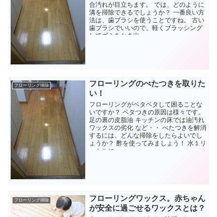
合汚れが目立ちます。 では、どのように
溝を掃除できるでしょうか？ 一番良い方
法は、歯ブラシを使うことですね。 古い
歯ブラシでいいので、軽くブラッシング
してゴミをかき出...
フローリングのべたつきを取りた
フローリング掃除
い！
フローリングがベタベタして困ることな
いですか？ ベタつきの原因は様々です。
足の裏の皮脂油 キッチンの床では油汚れ
ワックスの劣化 など・・ べたつきを解消
するには、どんな掃除をしたらよいでし
ょうか？ 酢を使ってみましょう！ 水１リ
ットルに...
フローリングワックス。赤ちゃん
フローリング掃除
が安全に過ごせるワックスとは？