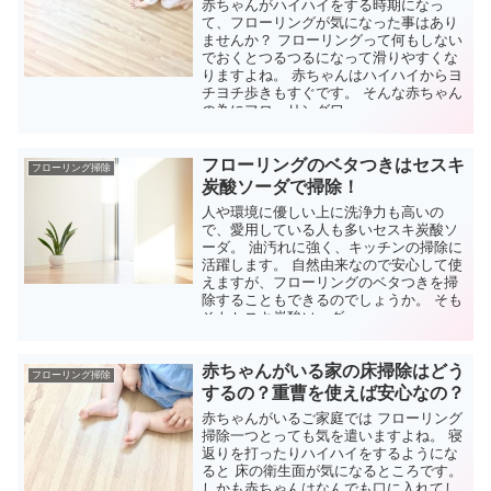
赤ちゃんがハイハイをする時期になっ
て、フローリングが気になった事はあり
ませんか？ フローリングって何もしない
でおくとつるつるになって滑りやすくな
りますよね。 赤ちゃんはハイハイからヨ
チヨチ歩きもすぐです。 そんな赤ちゃん
の為にフローリングワ...
フローリングのベタつきはセスキ
フローリング掃除
炭酸ソーダで掃除！
人や環境に優しい上に洗浄力も高いの
で、愛用している人も多いセスキ炭酸ソ
ーダ。 油汚れに強く、キッチンの掃除に
活躍します。 自然由来なので安心して使
えますが、フローリングのベタつきを掃
除することもできるのでしょうか。 そも
そもセスキ炭酸ソーダ...
赤ちゃんがいる家の床掃除はどう
フローリング掃除
するの？重曹を使えば安心なの？
赤ちゃんがいるご家庭では フローリング
掃除一つとっても気を遣いますよね。 寝
返りを打ったりハイハイをするようにな
ると 床の衛生面が気になるところです。
しかも赤ちゃんはなんでも口に入れてし