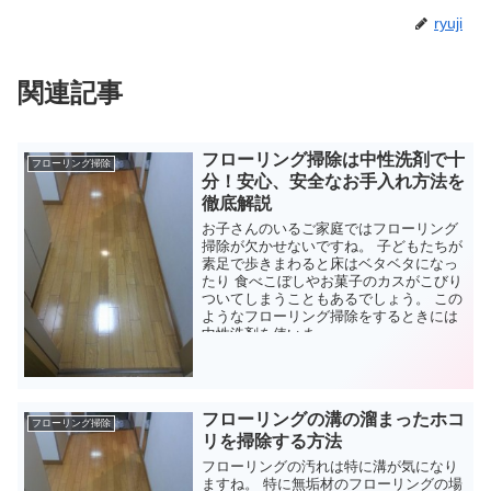
ryuji
関連記事
フローリング掃除は中性洗剤で十
フローリング掃除
分！安心、安全なお手入れ方法を
徹底解説
お子さんのいるご家庭ではフローリング
掃除が欠かせないですね。 子どもたちが
素足で歩きまわると床はベタベタになっ
たり 食べこぼしやお菓子のカスがこびり
ついてしまうこともあるでしょう。 この
ようなフローリング掃除をするときには
中性洗剤を使いま...
フローリングの溝の溜まったホコ
フローリング掃除
リを掃除する方法
フローリングの汚れは特に溝が気になり
ますね。 特に無垢材のフローリングの場