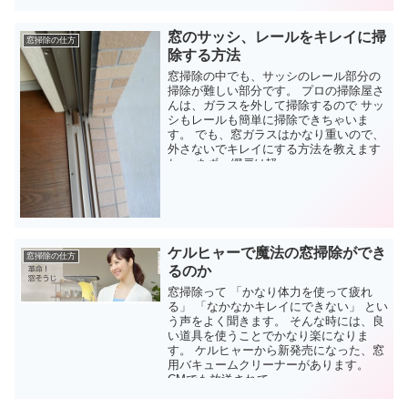
窓のサッシ、レールをキレイに掃
窓掃除の仕方
除する方法
窓掃除の中でも、サッシのレール部分の
掃除が難しい部分です。 プロの掃除屋さ
んは、ガラスを外して掃除するので サッ
シもレールも簡単に掃除できちゃいま
す。 でも、窓ガラスはかなり重いので、
外さないでキレイにする方法を教えます
ね。 まず、網戸は軽...
ケルヒャーで魔法の窓掃除ができ
窓掃除の仕方
るのか
窓掃除って 「かなり体力を使って疲れ
る」 「なかなかキレイにできない」 とい
う声をよく聞きます。 そんな時には、良
い道具を使うことでかなり楽になりま
す。 ケルヒャーから新発売になった、窓
用バキュームクリーナーがあります。
CMでも放送されて...