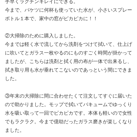
手早くラクチンキレイにできる。
今まで、バケツに何杯も使っていた水が、小さいスプレー
ボトル１本で、家中の窓がピカピカに！！
②大掃除のために購入しました。
今までは軽く水で流してから洗剤をつけて拭いて、仕上げ
に吹いてとガラス一枚やるのにものすごく時間が掛かって
ましたが、こちらは洗剤と拭く用の布が一体で出来るし、
拭き取り用も水が垂れてこないのであっという間にできま
した。
③年末の大掃除に間に合わせたくて注文してすぐに届いた
ので助かりました。モップで拭いてバキュームでゆっくり
水を吸い取って一回でピカピカです。本体も軽いので女性
でもラクラク。今まで億劫だったガラス磨きが楽しくなり
ました。