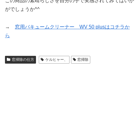
この商品の素晴らしさを自分の手で実感されてみてはいか
がでしょうか^^
→
窓用バキュームクリーナー WV 50 plusはコチラか
ら
窓掃除の仕方
ケルヒャー、
窓掃除