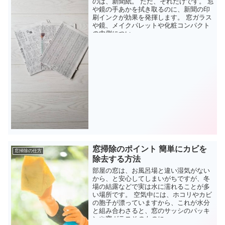
のは、新聞紙。 ただ、それだけです。 窓
や鏡の手あかを拭き取るのに、新聞の印
刷インクが効果を発揮します。 窓ガラス
や鏡、メイクパレットや化粧コンパクト
の内側につい...
窓掃除のポイント 簡単にカビを
窓掃除の仕方
除去する方法
部屋の窓は、お風呂場と違い湿気がない
から、と安心してしまいがちですが、冬
場の結露などで実は水に濡れることが多
い場所です。 空気中には、ホコリやカビ
の胞子が漂っていますから、これが水分
と組み合わさると、窓のサッシのパッキ
ンや窓ガラスそのものに...