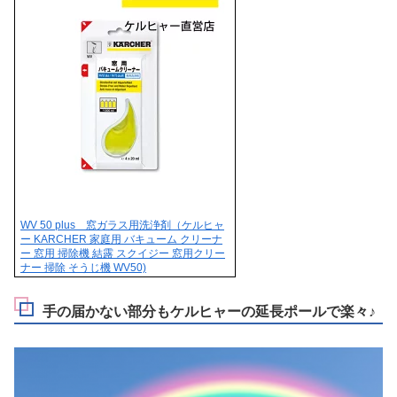
WV 50 plus 窓ガラス用洗浄剤（ケルヒャ
ー KARCHER 家庭用 バキューム クリーナ
ー 窓用 掃除機 結露 スクイジー 窓用クリー
ナー 掃除 そうじ機 WV50)
手の届かない部分もケルヒャーの延長ポールで楽々♪