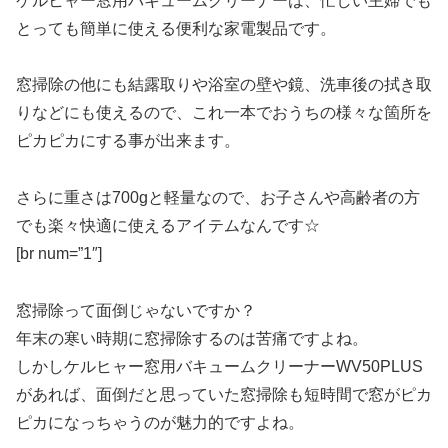
ケルヒャー窓用バキュームクリーナーは、忙しい主婦でも
とっても簡単に使える便利な家電製品です。
窓掃除の他にも
結露取りや浴室の壁や鏡、洗車後の拭き取
り
などにも使えるので、これ一本でおうちの様々な箇所を
ピカピカにする事が出来ます。
さらに
重さは700gと軽量
なので、お子さんや高齢者の方
でも楽々快適に使えるアイテムなんです☆
[br num=”1″]
窓掃除って面倒じゃないですか？
年末の寒い時期に窓掃除するのは苦痛ですよね。
しかしケルヒャー窓用バキュームクリーナーWV50PLUS
があれば、面倒だと思っていた窓掃除も短時間で窓がピカ
ピカになっちゃうのが魅力的ですよね。