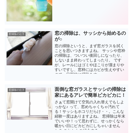
窓の掃除は、サッシから始めるの
窓掃除の仕方
が○
窓の掃除というと、まず窓ガラスを拭く
ことを思いつきますよね。 サッシや窓枠
の掃除は、ついつい後回しになったり、
しないまま終わってしまったり。 です
が、レールにはゴミやほこりが溜まりや
すいですし、窓枠にはカビが生えやすい
ので、定期的に掃除をす...
面倒な窓ガラスとサッシの掃除は
窓掃除の仕方
家にあるアレで簡単ピカピカに！
さぁて窓開けて空気の入れ替えでもしよ
っかな♪ って、窓めちゃくちゃ汚れて
る！サッシもホコリだらけ・・。こんな
経験一度はありますよね。 窓掃除は年末
でいいや！って思わずに、せっかくなら
暖かい日にピカピカにしちゃいません
か？ これからご紹介する...