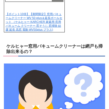
【ポイント10倍】【期間限定】窓用バキュ
ームクリーナー WV 50 plus＆延長ポールセ
ット （ケルヒャー KARCHER 家庭用 窓用
バキューム クリーナー 窓そうじ 窓掃除 結
露 延長 高窓 電動 WV50plus プラス)
ケルヒャー窓用バキュームクリーナーは網戸も掃
除出来るの？