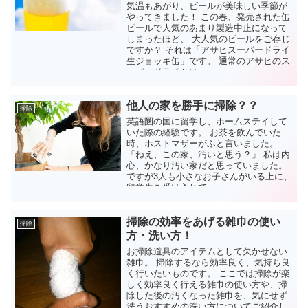
気温もあがり、ビールが美味しい季節が
やってきました！ この春、発売された缶
ビールで人気のあまり製造中止になって
しまったほど、 大人気のビールをご存じ
ですか？ それは「アサヒスーパードライ
生ジョッキ缶」です。 通常のアサヒのス
ーパードライとは...
他人の家を勝手に掃除？？
掃除
英語圏の国に留学し、ホームステイして
いた際の経験です。 お茶を飲んでいた
時、ホストマザーがふと言いました。
「ねえ、この家、汚いと思う？」 私は内
心、かなり汚い家だと思っていました。
ですが3人も小さなお子さんがいる上に、
留学生を受け入れて...
掃除の効率をあげる雑巾の使い
掃除
方・洗い方！
お掃除道具のアイテムとして欠かせない
雑巾。 掃除するなら効率良く、気持ち良
く行いたいものです。 ここでは掃除が楽
しく効率良く行える雑巾の使い方や、掃
除した後の汚くなった雑巾を、気にせず
洗うおすすめの洗い方についてご紹介し