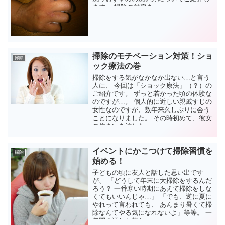
ます。 掃除の効率を...
掃除のモチベーション対策！ショ
掃除
ック療法の巻
掃除をする気がなかなか出ない…と言う
人に、 今回は「ショック療法」（？）の
ご紹介です。 ずっと若かった頃の体験な
のですが…。 個人的に近しい親戚すじの
女性なのですが、数年来久しぶりに会う
ことになりました。 その時初めて、彼女
の住まいを訪ねた...
イベントにかこつけて掃除習慣を
掃除
始める！
子どもの頃に友人と話した思い出です
が、 「どうして年末に大掃除をするんだ
ろう？ 一番寒い時期にあえて掃除をしな
くてもいいんじゃ…」 「でも、逆に夏に
やれって言われても、 あんまり暑くて掃
除なんてやる気になれないよ」等等。 一
年間の汚れを落と...