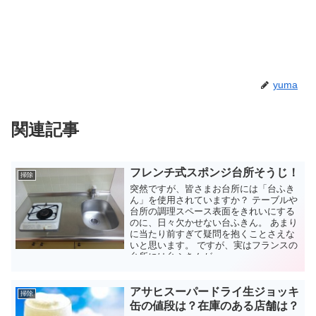
yuma
関連記事
フレンチ式スポンジ台所そうじ！
掃除
突然ですが、皆さまお台所には「台ふき
ん」を使用されていますか？ テーブルや
台所の調理スペース表面をきれいにする
のに、日々欠かせない台ふきん。 あまり
に当たり前すぎて疑問を抱くことさえな
いと思います。 ですが、実はフランスの
台所には台ふきんが...
アサヒスーパードライ生ジョッキ
掃除
缶の値段は？在庫のある店舗は？