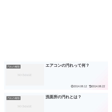
エアコンの汚れって何？
汚れの種類
2014.08.12
2014.08.22
洗面所の汚れとは？
汚れの種類