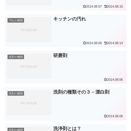
2014.08.07
2014.08.15
キッチンの汚れ
汚れの種類
2014.08.06
2014.08.14
研磨剤
洗剤の種類
2014.08.06
洗剤の種類その３－漂白剤
洗剤の種類
2014.08.05
洗浄剤とは？
洗剤の種類