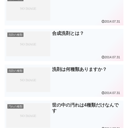
2014.07.31
合成洗剤とは？
洗剤の種類
2014.07.31
洗剤は何種類ありますか？
洗剤の種類
2014.07.31
世の中の汚れは4種類だけなんで
汚れの種類
す