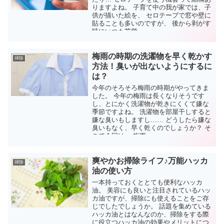
りますよね。 子育て中の我が家では、子
供が描いた絵を、 セロテープで窓や壁に
貼ることも多いのですが、 後から剥がす
時にいつも苦労...
梅雨の時期の洗濯物を早く乾かす
掃除
方法！臭いが出ないようにするに
は？
今年のそろそろ梅雨の時期がやってきま
した。 今年の梅雨は長くなりそうです
し、とにかく洗濯物が乾きにくくて嫌な
季節ですよね。 洗濯物を部屋干しすると
嫌な臭いもしますし…… どうしたら嫌な
臭いもなく、早く乾くのでしょうか？ そ
こで今回は ・梅雨...
爽やかお掃除ライフ♪万能ハッカ
掃除
油の使い方
一本持っておくととても便利なハッカ
油。 美容にも良いと注目されているハッ
カ油ですが、掃除にも使えることをご存
じでしたでしょうか。 話題を集めている
ハッカ油とはなんなのか、掃除をする際
に役立つハッカ油の効果やメリットにつ